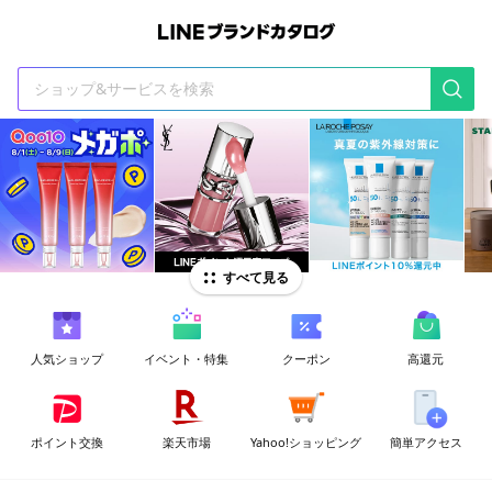
t
i
すべて見る
人気ショップ
イベント・特集
クーポン
高還元
ポイント交換
楽天市場
Yahoo!ショッピング
簡単アクセス