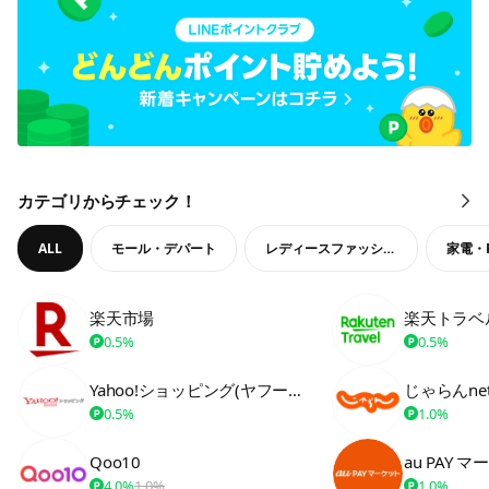
カテゴリからチェック！
も
っ
と
ALL
モール・デパート
レディースファッション
家電・
見
る
楽天市場
楽天トラベ
0.5%
0.5%
Yahoo!ショッピング(ヤフーショッピング)
じゃらんne
0.5%
1.0%
Qoo10
au PAY 
4.0%
1.0%
1.0%