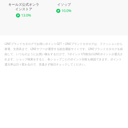
キールズ公式オンラ
イソップ
インストア
10.0%
13.0%
LINEブランドカタログでお得にポイントGET！LINEブランドカタログは、ファッションから
家電、文房具まで、LINEヤフーが運営する総合通販サイトです。LINEブランドカタログを経
由して、いつものようにお買い物をするだけで、1ポイント1円相当のLINEポイントが還元さ
れます。ショップ検索をすると、各ショップごとのポイント比較も確認できます。ポイント
還元率は日々変わるので、見逃さず毎日チェックしてください。