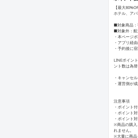
【最大80%
ホテル、アパ
■対象商品：
■対象外：航
・本ページボ
・アプリ経由
・予約後に宿
LINEポイ
ント数は為替
・キャンセル
・運営側が成
注意事項
・ポイント付
・ポイント対
・ポイント対
※商品の購入
れません。
※大量に商品