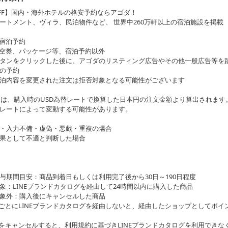
OFF】国内・海外ホテルの格安予約ならアゴダ！
ートメント、ヴィラ、民泊物件など、 世界中260万軒以上の宿泊施設を掲載
宿泊予約
空券、パッケージ等、宿泊予約以外
タンをクリックした後に、アゴダのリスティング広告やその他一般広告等を
の予約
泊内容を変更された注文は拒否対象となる可能性がございます
ントは、購入時のUSD為替レートで換算した日本円の注文金額より算出されます
レートによって変動する可能性があります。
・入力不備・虚偽・悪戯・重複の場合
果として不適と判断した場合
与期間目安：商品到着日もしくは利用完了後から30日～190日程度
象：LINEブランドカタログを経由して24時間以内に購入した商品
象外：購入後にキャンセルした商品
ごとにLINEブランドカタログを経由しないと、経由したショップとしてポイ
をキャンセルすると、利用規約に基づきLINEブランドカタログを利用できな