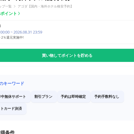
ップ一覧
アゴダ【国内・海外ホテル格安予約】
獲得ポイント
容
 00:00 ~ 2026.08.31 23:59
ト2％還元実施中!
買い物してポイントを貯める
のキーワード
年中無休サポート
割引プラン
予約は即時確定
予約手数料なし
ットカード決済
獲得条件