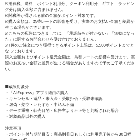
※消費税、送料、ポイント利用分、クーポン利用分、ギフト、ラッピン
グ分は購入金額に含まれません。
※関税等が課される前の金額がポイント対象です。
※購入金額は、為替レートの影響を受け、実際のお支払い金額と差異が
生じる場合がございます。
※こちらの広告につきましては、「承認待ちが付かない」「無効になっ
た」に関するお問合わせを受け付けておりません。
※1件のご注文につき獲得できるポイント上限は、5,500ポイントまでと
なっております。
購入金額およびポイント還元金額は、為替レートの影響を受けます。実
際のお支払い金額と差異が生じる場合がありますので予めご了承くださ
い。
■成果対象外
・「AliExpress」アプリ経由の購入
・キャンセル・返品・未入金・受取拒否・受取未確認
・虚偽・架空・いたずら・申込み不備
・データ重複・転売目的・広告主より不正等と判断された場合
・対象商品以外の購入
注意事項
・ポイント付与期間目安：商品到着日もしくは利用完了後から30日程