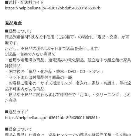
■送料・配送料ガイド
https://help.belluna.jp/--63612bbd8f5405001d65867b
返品返金
■返品について
商品到着後8日以内で未使用（ご試着可）の場合に「返品・交換」が可
能です。
ただし、不良品の場合は6ヶ月まで返品を受付します。
※返品・交換できない商品※
・使用や着用済み商品、通電済みの電化製品、組立途中や組立後の家具
雑貨商品
・開封後の「食品・化粧品・香水・DVD・CD・ビデオ」
・セットまたは付属品付き商品の一部
・お客様ご指定の「サイズ指定リング・名入れ・家紋・お誂え」等の返
品不可案内がある商品
・良品や不良品に関わらずお客様都合で「お直し・クリーニング」され
た商品
■返品ガイド
https://help.belluna.jp/--63612bbc8f5405001d65861e
■返金について
商品を返品した場合は、返品センターでの商品の確認完了後に注文時の