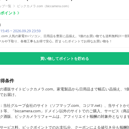
ップ一覧
ビックカメラ.com（biccamera.com）
獲得ポイント
容
 15:45 ~ 2026.09.29 23:59
.com 人気の家電やパソコン、日用品を豊富に品揃え。1個のお買い物でも送料無料(※一部
イクルや下取り、各種工事もお得で安心。貯まったポイントでお得なお買い物を！
買い物してポイントを貯める
獲得条件
の通販サイトビックカメラ.com。家電製品から日用品まで幅広い品揃え、1
でお届け。
：当社グループ会社のサイト（ソフマップ.com、コジマ.net）、当サイトか
ト等、「biccamera.com」ドメイン以外のサイトでのご購入、サービス（
ク酒販、ビックカメラリフォームは、アフィリエイト報酬の対象外となりま
サービス料、ビックポイントでのお支払分、クーポンによる値引き分も報酬