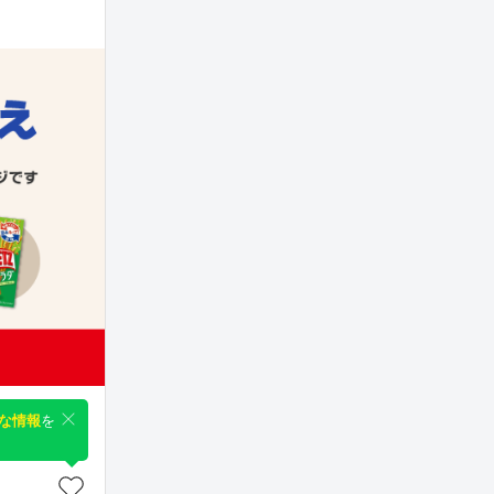
な情報
を