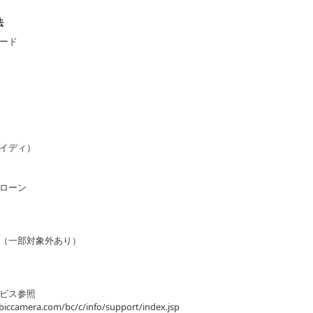
法
ード
イディ）
ローン
（一部対象外あり）
ビス参照
biccamera.com/bc/c/info/support/index.jsp