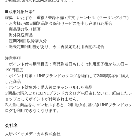
※初回定期購入も成果対象になります。
■成果対象外条件
虚偽、いたずら、重複 / 登録不備 / 注文キャンセル（クーリングオフ）
・お客様が30日間返品返金保証サービスを申し込まれた場合
・商品受け取り拒否
・海外発送商品
・定期2回目以降購入分
・過去定期利用歴があり、今回再度定期利用再開の場合
注意事項
・ポイント付与期間目安：商品到着日もしくは利用完了後から30日～
190日程度
・ポイント対象：LINEブランドカタログを経由して24時間以内に購入
した商品
・ポイント対象外：購入後にキャンセルした商品
※商品の購入ごとにLINEブランドカタログを経由しないと、経由したシ
ョップとしてポイントが付与されません。
※大量に商品をキャンセルすると、利用規約に基づきLINEブランドカタ
ログを利用できなくなります。
会社名
大研バイオメディカル株式会社