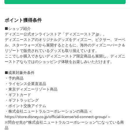
ポイント獲得条件
■ショップ紹介
ディズニー公式オンラインストア「ディズニーストア.jp」。
ディズニーストアのオリジナルグッズをディズニー、ピクサー、マーベ
ル、スターウォーズから展開するとともに、海外のディズニーパーク＆
リゾートで販売されているグッズも取り揃えています。
ここでしか購入できないディズニーストア限定商品も展開し、ディズニ
ーストアならではのショッピング体験をお楽しみいただけます。
■成果対象外条件
・予約商品
・ライセンス企業直送品
・東京ディズニーリゾート商品
・ギフトカード
・ギフトラッピング
・ポイント交換アイテム
・株式会社ニュートラルコーポレーションの商品 ＜
https://store.disney.co.jp/official-license/sd-connect-group/＞
※問合せ先が“株式会社ニュートラルコーポレーション”になっている商
品