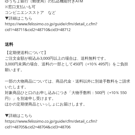
ゆうちょ銀行（郵便局）の払込機能付きATM
※窓口支払いも可
コンビニエンスストア など
▼詳細はこちら
https://www.felissimo.co.jp/guide/cfm/detail_c.cfm?
cid1=48711&cid2=48710&cid3=48712
送料
【定期便送料について】
ご注文金額が税込み3,000円以上の場合は、送料無料です。
3,000円未満の場合、送料の一部として450円（+10％ 495円）をご負担
願います。
一部の大物商品については、商品代金・送料以外に別途手数料をご請求
いたします。
対象商品ひと口のお申し込みにつき「大物手数料：500円（+10％ 550
円）」を別途申し受けます。
ほかの定期便商品といっしょにお届けします。
▼詳細はこちら
https://www.felissimo.co.jp/guide/cfm/detail_c.cfm?
cid1=48705&cid2=48704&cid3=48706