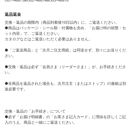
cid1=48875&cid2=48874&cid3=48876
返品返金
交換・返品の期限内（商品到着後10日以内）に、ご返送ください。
●商品はパッケージ・シール類・付属物も含め、「お届け時の状態・セ
ット内容」で、ご返送ください。
カタログなどはご返送いただく必要はありません。
●「ご返送商品」と「次月ご注文用紙」は同送せず、別々にお送りくだ
さい。
●交換・返品は必ず「会員さま（リーダーさま）」が、お手続きくださ
い。
●全商品を返品された場合も、次月注文（またはストップ）の連絡は別
途必要です。
交換・返品の「お手続き」について
●必ず「お届け明細書」の「お客さま記入カード」に理由を詳しくご記
入のうえ、商品と一緒にご返送ください。