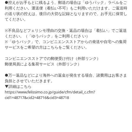
●控えがお手もとに残るよう、郵送の場合は「ゆうパック」ラベルをご
利用ください。運送便（着払い不可）もご利用いただけます。ご返送時
の送り状の控えは、後日の大切な記録となりますので、お手元に保管し
てください。
※不良品などフェリシモ理由の交換・返品の場合は「着払い」でご返送
ください。（「ゆうパック」をご利用くださ い）
※「ゆうパック」で、コンビニエンスストアからの発送や自宅への集荷
サービスをご希望の方はこちらをご覧ください。
コンビニエンスストアでの郵便受け付け（外部リンク）
郵便局員による集荷サービス（外部リンク）
●万一返品などにより海外への返金が発生する場合、諸費用はお客さま
負担とさせていただきます。
▼詳細はこちら
https://www.felissimo.co.jp/guide/cfm/detail_c.cfm?
cid1=48717&cid2=48716&cid3=48718