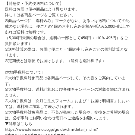
【特急便・予約便送料について】
送料はお届け便や商品により異なります。
詳しくは各商品ページをご覧ください。
※商品ページに「送料込み」マークがない、あるいは送料についての記
載のない場合は、便ごとの1回のお申し込み金額が税込み5,000円以上で
あれば送料は無料です。
（5,000円未満の場合は、送料の一部として450円（+10％ 495円）をご
負担願います）
※送料計算の際は、お届け便ごと・1回の申し込みごとの個別計算とな
ります。
※定期便とは別便でお届けします。（送料も別計算です）
[大物手数料について]
※大物手数料対象商品は各商品ページにて、その旨をご案内していま
す。
※大物手数料は、送料計算および各種キャンペーンの対象金額に含まれ
ません。
※大物手数料は「次月ご注文フォーム」および「お届け明細書」におい
ては、送料欄に加算して表示されます。
※大物手数料対象商品に、不良が発生した場合や、交換をご希望の場合
は、必ず事前にお問い合わせ窓口へご連絡をお願いします。
▼詳細はこちら
https://www.felissimo.co.jp/guide/cfm/detail_n.cfm?