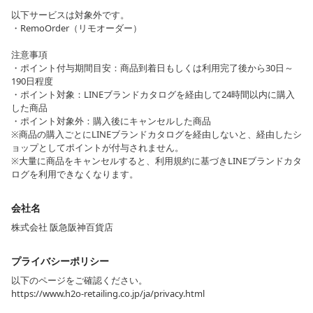
以下サービスは対象外です。
・RemoOrder（リモオーダー）
注意事項
・ポイント付与期間目安：商品到着日もしくは利用完了後から30日～
190日程度
・ポイント対象：LINEブランドカタログを経由して24時間以内に購入
した商品
・ポイント対象外：購入後にキャンセルした商品
※商品の購入ごとにLINEブランドカタログを経由しないと、経由したシ
ョップとしてポイントが付与されません。
※大量に商品をキャンセルすると、利用規約に基づきLINEブランドカタ
ログを利用できなくなります。
会社名
株式会社 阪急阪神百貨店
プライバシーポリシー
以下のページをご確認ください。
https://www.h2o-retailing.co.jp/ja/privacy.html