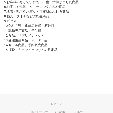
5.お客様のもとで、におい・傷・汚損が生じた商品
6.お直しや洗濯、クリーニングされた商品
7.肌着・靴下や水着など直接肌にふれる商品
8.寝具・タオルなどの衛生商品
9.ピアス
10.化粧品類・化粧品雑貨・石鹸類
11.乳幼児用商品・子供服
12.食品、サプリメントなど
13.受注生産商品、オーダー品
14.セール商品、予約販売商品
15.福袋、キャンペーンなどの限定品
ログイン
サイトマップ
利用規約
ヘルプ