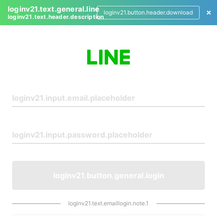
loginv21.text.general.line
loginv21.button.header.download
loginv21.text.header.description
L
o
g
i
n
loginv21.button.general.login
loginv21.text.emaillogin.note.1