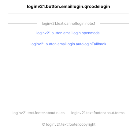
loginv21.button.emaillogin.qrcodelogin
loginv21.text.cannotlogin.note.1
loginv21.button.emaillogin.openmodal
loginv21.button.emaillogin.autologinFallback
l
loginv21.text.footer.about.rules
loginv21.text.footer.about.terms
o
g
i
©
loginv21.text.footer.copyright
n
v
2
1