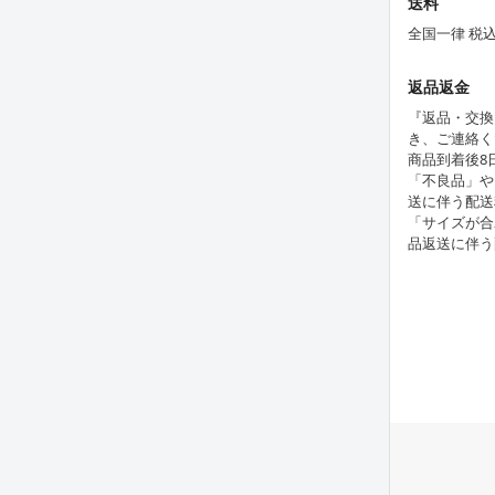
送料
全国一律 税
返品返金
『返品・交換
き、ご連絡く
商品到着後8
「不良品」や
送に伴う配送
「サイズが合
品返送に伴う