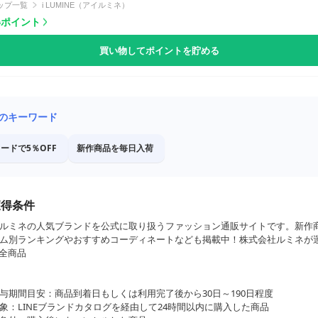
ップ一覧
i LUMINE（アイルミネ）
獲得ポイント
買い物してポイントを貯める
のキーワード
ードで5％OFF
新作商品を毎日入荷
獲得条件
ルミネの人気ブランドを公式に取り扱うファッション通販サイトです。新作
ム別ランキングやおすすめコーディネートなども掲載中！株式会社ルミネが
全商品
与期間目安：商品到着日もしくは利用完了後から30日～190日程度
象：LINEブランドカタログを経由して24時間以内に購入した商品