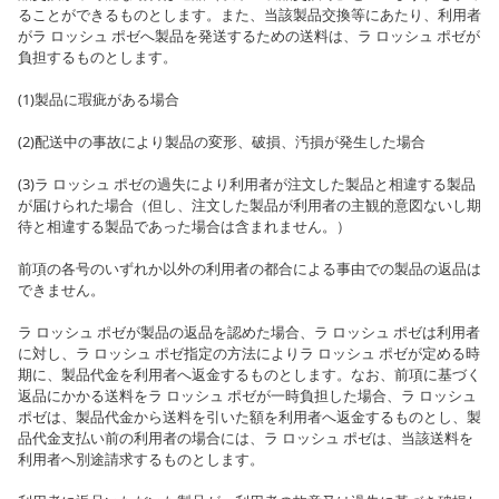
ることができるものとします。また、当該製品交換等にあたり、利用者
がラ ロッシュ ポゼへ製品を発送するための送料は、ラ ロッシュ ポゼが
負担するものとします。
(1)製品に瑕疵がある場合
(2)配送中の事故により製品の変形、破損、汚損が発生した場合
(3)ラ ロッシュ ポゼの過失により利用者が注文した製品と相違する製品
が届けられた場合（但し、注文した製品が利用者の主観的意図ないし期
待と相違する製品であった場合は含まれません。）
前項の各号のいずれか以外の利用者の都合による事由での製品の返品は
できません。
ラ ロッシュ ポゼが製品の返品を認めた場合、ラ ロッシュ ポゼは利用者
に対し、ラ ロッシュ ポゼ指定の方法によりラ ロッシュ ポゼが定める時
期に、製品代金を利用者へ返金するものとします。なお、前項に基づく
返品にかかる送料をラ ロッシュ ポゼが一時負担した場合、ラ ロッシュ
ポゼは、製品代金から送料を引いた額を利用者へ返金するものとし、製
品代金支払い前の利用者の場合には、ラ ロッシュ ポゼは、当該送料を
利用者へ別途請求するものとします。