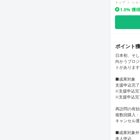
トップ
ショ
1.0% 
ポイント
日本初、そし
向かうプロジ
トがあります
■成果対象
支援申込完了
※支援申込完
※支援申込完
再訪問の有効
複数回購入：
キャンセル運
■成果対象外
本人申込