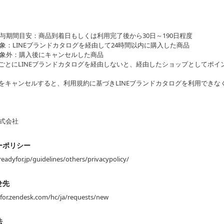
与期間目安：商品到着日もしくは利用完了後から30日～190日程度
象：LINEブランドカタログを経由して24時間以内に購入した商品
象外：購入後にキャンセルした商品
ごとにLINEブランドカタログを経由しないと、経由したショップとしてポイ
をキャンセルすると、利用規約に基づきLINEブランドカタログを利用できな
株式会社
ーポリシー
.readyfor.jp/guidelines/others/privacypolicy/
せ先
yfor.zendesk.com/hc/ja/requests/new
法