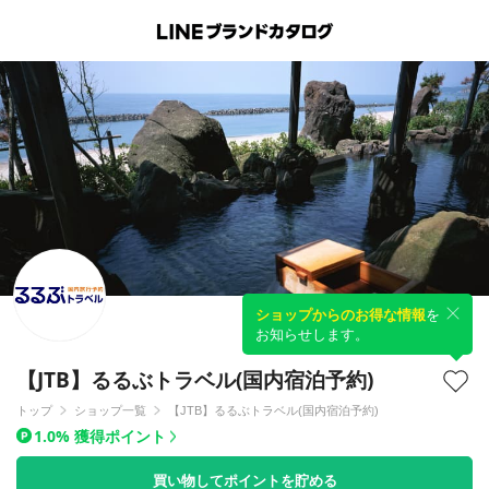
ショップからのお得な情報
を
お知らせします。
【JTB】るるぶトラベル(国内宿泊予約)
トップ
ショップ一覧
【JTB】るるぶトラベル(国内宿泊予約)
1.0% 獲得ポイント
買い物してポイントを貯める