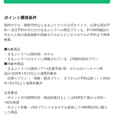
ポイント獲得条件
国内ホテル・旅館予約ならるるぶトラベル公式サイトで。お得な宿泊予
約！当日予約や今だけのるるぶトラベル限定プランも。約19000施設の
中から人気の温泉旅館や高級ホテルからビジネスホテルの予約まで簡単
検索。
■対象商品
・るるぶトラベル国内宿・ホテル
・るるぶトラベルサイトに掲載されている、JTB国内宿泊プラン
■対象外商品
・るるぶトラベル国内ツアー(交通手段+宿・ホテルのパッケージ商
品)※2020年1月27日より成果対象外
・日帰りプラン（「体験・観光プラン」タブからの予約は除く）※2020
年1月27日より成果対象外
注意事項
・ポイント付与期間目安：商品到着日もしくは利用完了後から30日～
190日程度
・ポイント対象：LINEブランドカタログを経由して24時間以内に購入
した商品