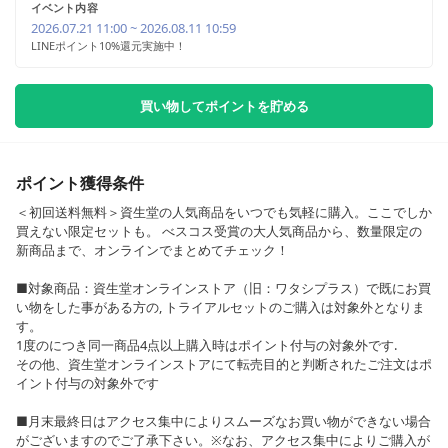
イベント内容
2026.07.21 11:00 ~ 2026.08.11 10:59
LINEポイント10%還元実施中！
買い物してポイントを貯める
ポイント獲得条件
＜初回送料無料＞資生堂の人気商品をいつでも気軽に購入。ここでしか
買えない限定セットも。 べスコス受賞の大人気商品から、数量限定の
新商品まで、オンラインでまとめてチェック！
■対象商品：資生堂オンラインストア（旧：ワタシプラス）で既にお買
い物をした事がある方の, トライアルセットのご購入は対象外となりま
す。
1度のにつき同一商品4点以上購入時はポイント付与の対象外です.
その他、資生堂オンラインストアにて転売目的と判断されたご注文はポ
イント付与の対象外です
■月末最終日はアクセス集中によりスムーズなお買い物ができない場合
がございますのでご了承下さい。※なお、アクセス集中によりご購入が