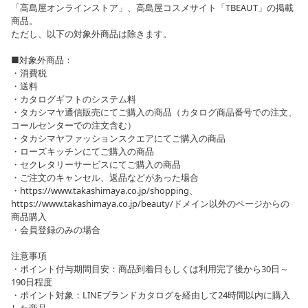
「高島屋オンラインストア」、高島屋コスメサイト「TBEAUT」の掲載
商品。
ただし、以下の対象外商品は除きます。
■対象外商品：
・消費税
・送料
・カタログギフトのシステム料
・タカシマヤ通信販売にてご購入の商品（カタログ商品番号での注文、
コールセンターでの注文含む）
・タカシマヤファッションスクエアにてご購入の商品
・ローズキッチンにてご購入の商品
・セクレタリーサービスにてご購入の商品
・ご注文のキャンセル、返品などがあった場合
・https://www.takashimaya.co.jp/shopping、
https://www.takashimaya.co.jp/beauty/ドメイン以外のページからの
商品購入
・会員登録のみの場合
注意事項
・ポイント付与期間目安：商品到着日もしくは利用完了後から30日～
190日程度
・ポイント対象：LINEブランドカタログを経由して24時間以内に購入