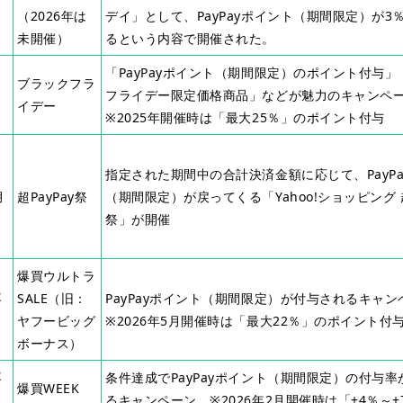
（2026年は
デイ」として、PayPayポイント（期間限定）が3
未開催）
るという内容で開催された。
「PayPayポイント（期間限定）のポイント付与
ブラックフラ
フライデー限定価格商品」などが魅力のキャンペ
イデー
※2025年開催時は「最大25％」のポイント付与
指定された期間中の合計決済金額に応じて、PayP
月
超PayPay祭
（期間限定）が戻ってくる「Yahoo!ショッピング 超
祭」が開催
爆買ウルトラ
不
SALE（旧：
PayPayポイント（期間限定）が付与されるキャン
ヤフービッグ
※2026年5月開催時は「最大22％」のポイント付
ボーナス）
不
条件達成でPayPayポイント（期間限定）の付与
爆買WEEK
るキャンペーン。※2026年2月開催時は「+4％～+