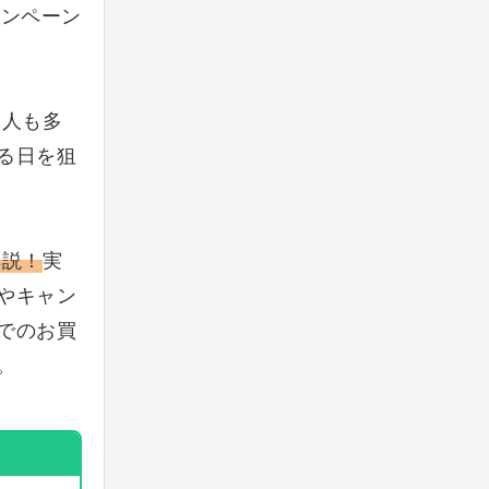
ャンペーン
る人も多
る日を狙
解説！
実
やキャン
でのお買
。