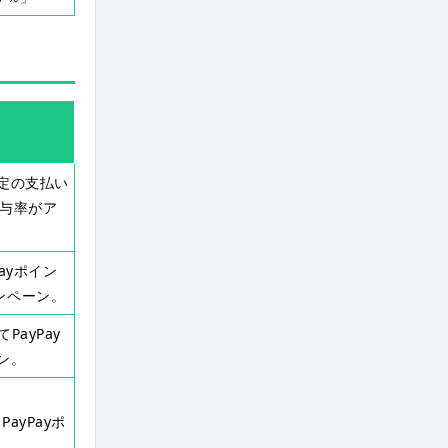
、指定の支払い
付与率がア
ayポイン
ンペーン。
ayPay
ン。
ayPayポ
。