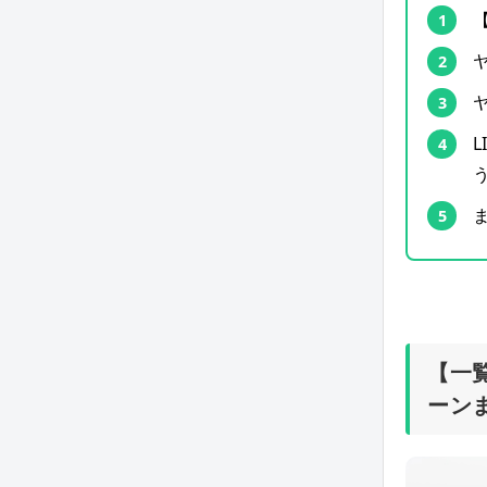
【一
ーン