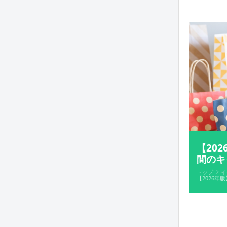
【20
間のキ
トップ
イ
【2026