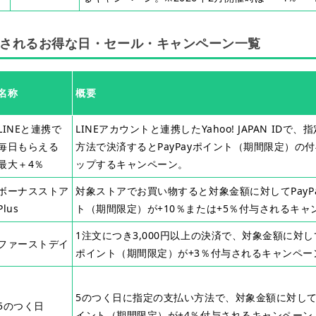
されるお得な日・セール・キャンペーン一覧
名称
概要
LINEと連携で
LINEアカウントと連携したYahoo! JAPAN IDで
毎日もらえる
方法で決済するとPayPayポイント（期間限定）の
最大＋4％
ップするキャンペーン。
ボーナスストア
対象ストアでお買い物すると対象金額に対してPayP
Plus
ト（期間限定）が+10％または+5％付与されるキャ
1注文につき3,000円以上の決済で、対象金額に対してP
ファーストデイ
ポイント（期間限定）が+3％付与されるキャンペー
5のつく日に指定の支払い方法で、対象金額に対してP
5のつく日
イント（期間限定）が+4％付与されるキャンペーン