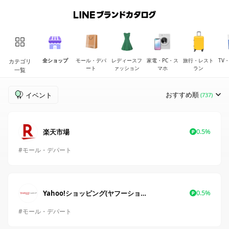
全ショップ
モール・デパ
レディースフ
家電・PC・ス
旅行・レスト
TV
カテゴリ
ート
ァッション
マホ
ラン
一覧
おすすめ順
イベント
(737)
0.5%
楽天市場
#モール・デパート
0.5%
Yahoo!ショッピング(ヤフーショッピング)
#モール・デパート