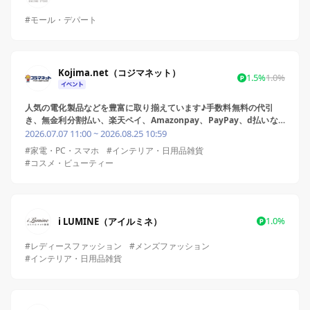
#モール・デパート
Kojima.net（コジマネット）
1.5%
1.0%
人気の電化製品などを豊富に取り揃えています♪手数料無料の代引
き、無金利分割払い、楽天ペイ、Amazonpay、PayPay、d払いな
どお支払いも便利に。アウトレットやお得なクーポンもございます。
2026.07.07 11:00 ~ 2026.08.25 10:59
#家電・PC・スマホ
#インテリア・日用品雑貨
#コスメ・ビューティー
1.0%
i LUMINE（アイルミネ）
#レディースファッション
#メンズファッション
#インテリア・日用品雑貨