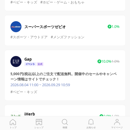
#ベビー・キッズ
#ホビー・ゲーム・おもちゃ
1.0%
スーパースポーツゼビオ
#スポーツ・アウトドア
#メンズファッション
Gap
10.0%
1.0%
5,000円(税込)以上のご注文で配送無料。開催中のセールやキャンペ
ーン情報はサイトでチェック！
2026.08.04 11:00 ~ 2026.09.29 10:59
#ベビー・キッズ
iHerb
2.0%
1.0%
トップ
ショップ
検索
お知らせ
マイページ
LINEポイント2%還元実施中！