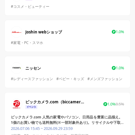
#コスメ・ビューティー
1.0%
Joshin webショップ
#家電・PC・スマホ
1.0%
ニッセン
#レディースファッション
#ベビー・キッズ
#メンズファッション
ビックカメラ.com（biccamera.com）
1.0%
0.5%
ビックカメラ.com 人気の家電やパソコン、日用品を豊富に品揃え。
1個のお買い物でも送料無料(※一部対象外あり)。リサイクルや下取
り、各種工事もお得で安心。貯まったポイントでお得なお買い物を！
2026.07.06 15:45 ~ 2026.09.29 23:59