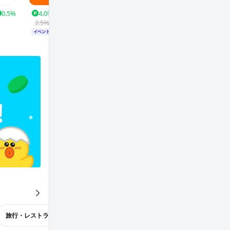
0.5%
4.0%
1.0%
0.5%
3.0%
4.5%
0
2.5%
1.0%
も
っ
と
旅行・レストラン
TV・カタログ通販
コスメ・ビューティー
見