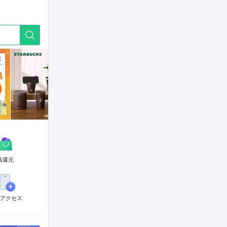
G
o
t
o
G
u
i
d
e
高還元
アクセス