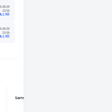
資生堂オンラインストア
6.08.09
10.0%
23:59
2.0%
あと3日
LINEポイント10%還元実施中！
Temu（テム）【リピート購入OK】
6.08.09
4.0%
23:59
2.5%
あと3日
【期間限定】LINEポイント4%還元実施中！