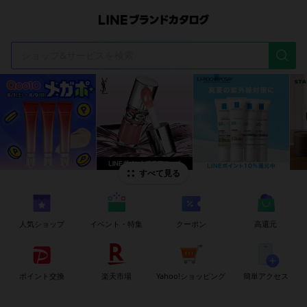
t
i
すべて見る
人気ショップ
イベント・特集
クーポン
高還元
ポイント交換
楽天市場
Yahoo!ショッピング
簡単アクセス