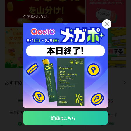
今後表示しない
閉
じ
る
おすすめサービス
三井住友カード（N
三井住友カードゴー
エポスカード
L）
ルド（NL）
詳細はこちら
1,500
3,500
1,500