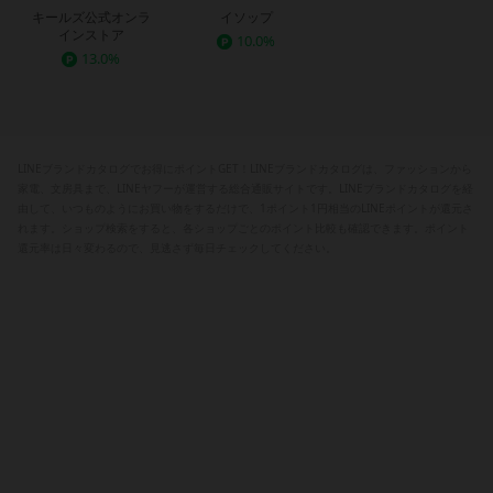
キールズ公式オンラ
イソップ
インストア
10.0%
13.0%
LINEブランドカタログでお得にポイントGET！LINEブランドカタログは、ファッションから
家電、文房具まで、LINEヤフーが運営する総合通販サイトです。LINEブランドカタログを経
由して、いつものようにお買い物をするだけで、1ポイント1円相当のLINEポイントが還元さ
れます。ショップ検索をすると、各ショップごとのポイント比較も確認できます。ポイント
還元率は日々変わるので、見逃さず毎日チェックしてください。