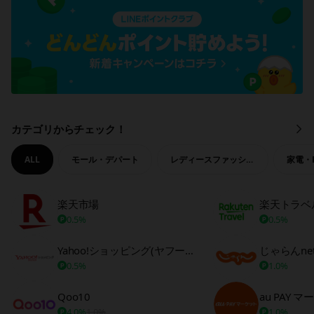
カテゴリからチェック！
も
っ
と
ALL
モール・デパート
レディースファッション
家電・
見
る
楽天市場
楽天トラベ
0.5%
0.5%
Yahoo!ショッピング(ヤフーショッピング)
じゃらんne
0.5%
1.0%
Qoo10
au PAY 
4.0%
1.0%
1.0%