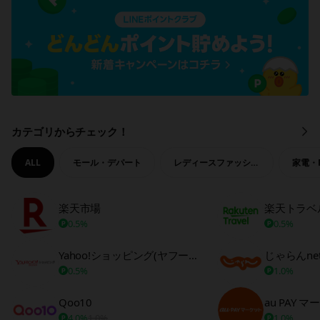
カテゴリからチェック！
も
っ
と
ALL
モール・デパート
レディースファッション
家電・
見
る
楽天市場
楽天トラベ
0.5%
0.5%
Yahoo!ショッピング(ヤフーショッピング)
じゃらんne
0.5%
1.0%
Qoo10
au PAY 
4.0%
1.0%
1.0%