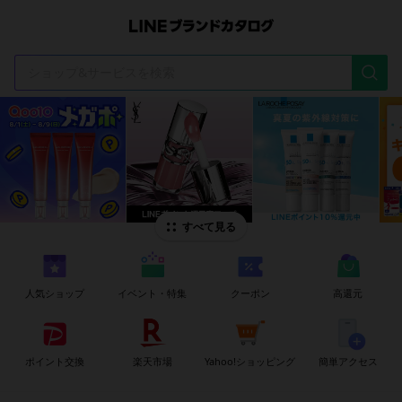
t
i
すべて見る
人気ショップ
イベント・特集
クーポン
高還元
ポイント交換
楽天市場
Yahoo!ショッピング
簡単アクセス