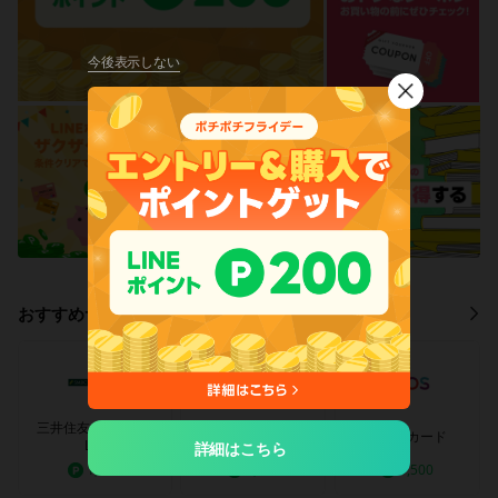
今後表示しない
閉
じ
る
おすすめサービス
三井住友カード（N
三井住友カードゴー
エポスカード
L）
ルド（NL）
詳細はこちら
1,500
3,500
1,500