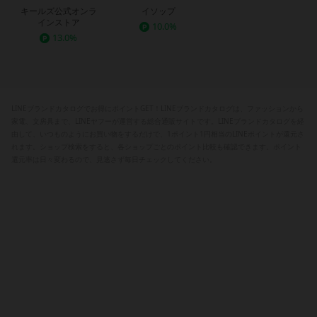
キールズ公式オンラ
イソップ
インストア
10.0%
13.0%
LINEブランドカタログでお得にポイントGET！LINEブランドカタログは、ファッションから
家電、文房具まで、LINEヤフーが運営する総合通販サイトです。LINEブランドカタログを経
由して、いつものようにお買い物をするだけで、1ポイント1円相当のLINEポイントが還元さ
れます。ショップ検索をすると、各ショップごとのポイント比較も確認できます。ポイント
還元率は日々変わるので、見逃さず毎日チェックしてください。