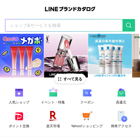
t
i
すべて見る
人気ショップ
イベント・特集
クーポン
高還元
ポイント交換
楽天市場
Yahoo!ショッピング
簡単アクセス