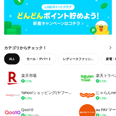
カテゴリからチェック！
も
っ
と
ALL
モール・デパート
レディースファッション
家電・
見
る
楽天市場
楽天トラベ
0.5%
0.5%
Yahoo!ショッピング(ヤフーショッピング)
じゃらんne
0.5%
1.0%
Qoo10
au PAY 
4.0%
1.0%
1.0%