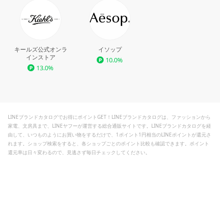
キールズ公式オンラ
イソップ
インストア
10.0%
13.0%
LINEブランドカタログでお得にポイントGET！LINEブランドカタログは、ファッションから
家電、文房具まで、LINEヤフーが運営する総合通販サイトです。LINEブランドカタログを経
由して、いつものようにお買い物をするだけで、1ポイント1円相当のLINEポイントが還元さ
れます。ショップ検索をすると、各ショップごとのポイント比較も確認できます。ポイント
還元率は日々変わるので、見逃さず毎日チェックしてください。