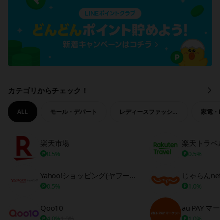
カテゴリからチェック！
も
っ
と
ALL
モール・デパート
レディースファッション
家電・
見
る
楽天市場
楽天トラベ
0.5%
0.5%
Yahoo!ショッピング(ヤフーショッピング)
じゃらんne
0.5%
1.0%
Qoo10
au PAY 
4.0%
1.0%
1.0%