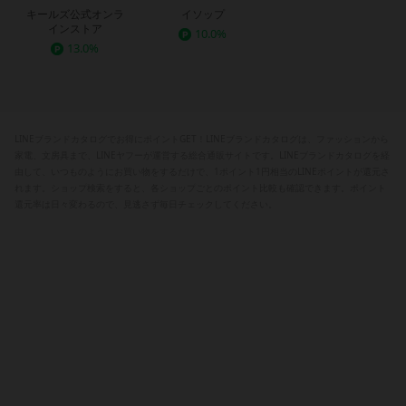
キールズ公式オンラ
イソップ
インストア
10.0%
13.0%
LINEブランドカタログでお得にポイントGET！LINEブランドカタログは、ファッションから
家電、文房具まで、LINEヤフーが運営する総合通販サイトです。LINEブランドカタログを経
由して、いつものようにお買い物をするだけで、1ポイント1円相当のLINEポイントが還元さ
れます。ショップ検索をすると、各ショップごとのポイント比較も確認できます。ポイント
還元率は日々変わるので、見逃さず毎日チェックしてください。