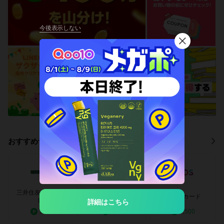
今後表示しない
閉
じ
る
おすすめサービス
三井住友カード（N
三井住友カードゴー
エポスカード
L）
ルド（NL）
詳細はこちら
1,500
3,500
1,500