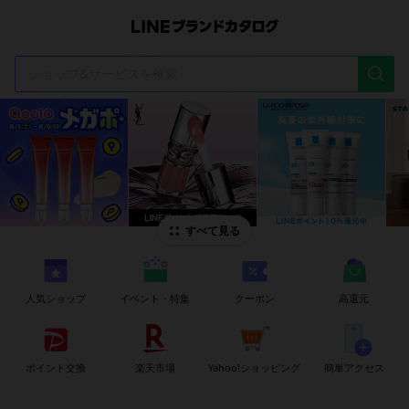
t
i
すべて見る
人気ショップ
イベント・特集
クーポン
高還元
ポイント交換
楽天市場
Yahoo!ショッピング
簡単アクセス