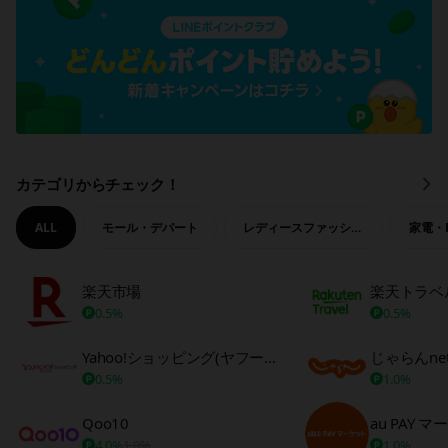
カテゴリからチェック！
も
っ
と
ALL
モール・デパート
レディースファッション
家電・
見
る
楽天市場
楽天トラベ
0.5%
0.5%
Yahoo!ショッピング(ヤフーショッピング)
じゃらんne
0.5%
1.0%
Qoo10
au PAY 
4.0%
1.0%
1.0%