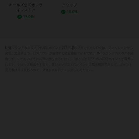
キールズ公式オンラ
イソップ
インストア
10.0%
13.0%
LINEブランドカタログでお得にポイントGET！LINEブランドカタログは、ファッションから
家電、文房具まで、LINEヤフーが運営する総合通販サイトです。LINEブランドカタログを経
由して、いつものようにお買い物をするだけで、1ポイント1円相当のLINEポイントが還元さ
れます。ショップ検索をすると、各ショップごとのポイント比較も確認できます。ポイント
還元率は日々変わるので、見逃さず毎日チェックしてください。