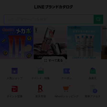
t
i
すべて見る
人気ショップ
イベント・特集
クーポン
高還元
ポイント交換
楽天市場
Yahoo!ショッピング
簡単アクセス