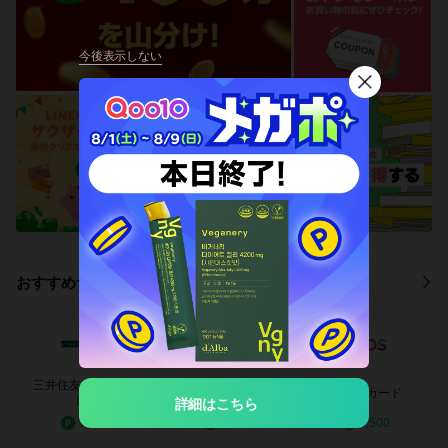
今後表示しない
閉
じ
る
おすすめサービス
三井住友カード（N
三井住友カードゴー
エポスカード
L）
ルド（NL）
詳細はこちら
1,500
3,500
1,500