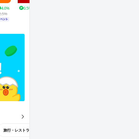
4.0%
0.5%
1.0%
0.5%
3.0%
0.5%
4
2.5%
1.0%
も
っ
と
旅行・レストラン
TV・カタログ通販
コスメ・ビューティー
見