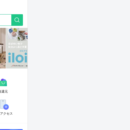
G
o
t
o
G
u
i
d
e
高還元
アクセス