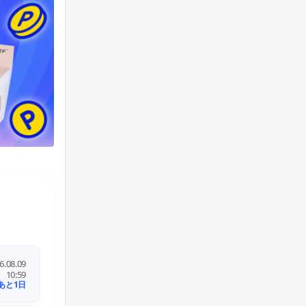
セシール
6.08.09
6.0%
10:59
1.0%
あと1日
LINEポイント6%還元実施中！